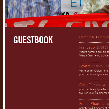
écrire / write
|
lire / rea
Francepo
23.05.24 
Viagra homme prix en ph
Viagra femme ou trouver 
Levitra
23.05.24 | 1
vente de mÃ©dicament en
pharmacie en ligne avec
CialisFr
23.05.24 | 
pharmacie en ligne franc
trouver un mÃ©dicament 
FrancePharm
20.0
acheter mÃ©dicament en 