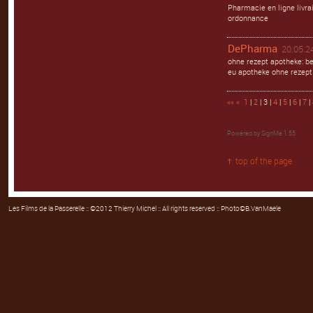
Pharmacie en ligne liv
ordonnance
DePharma
20.05.24
ohne rezept apotheke: b
eu apotheke ohne rezept
««
«
1
|
2
| 3 |
4
|
5
|
6
|
7
|
Powered by
SignMe 1.55
top of the page
Les Films de la Passerelle
:: ©2012 Thierry Michel :: All rights reserved :: Photo©B.VanMaele