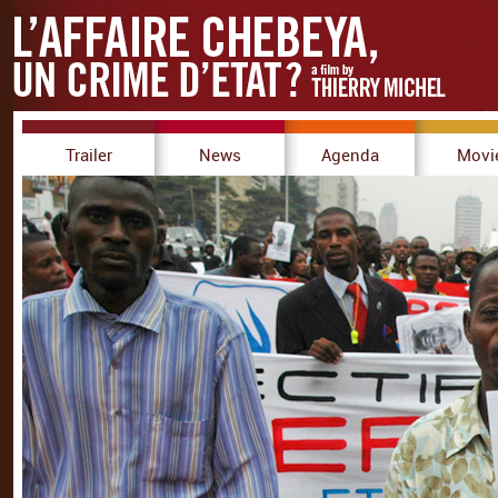
Trailer
News
Agenda
Movi