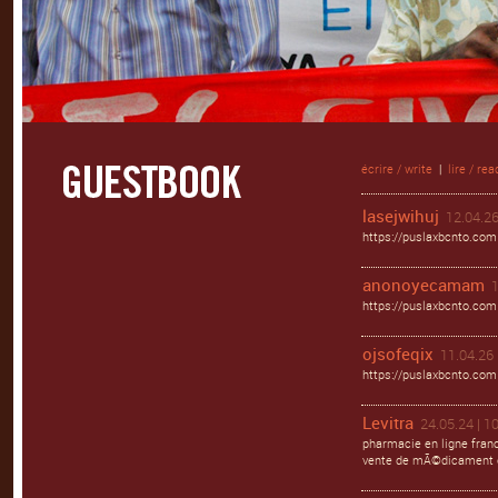
écrire / write
|
lire / rea
lasejwihuj
12.04.26
https://puslaxbcnto.com
anonoyecamam
1
https://puslaxbcnto.com
ojsofeqix
11.04.26 
https://puslaxbcnto.com 
Levitra
24.05.24 | 1
pharmacie en ligne franc
vente de mÃ©dicament e