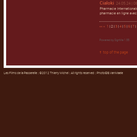
Cialoki
24.05.24 | 0
Pharmacie Internationale
pharmacie en ligne avec
««
«
1
| 2 |
3
|
4
|
5
|
6
|
7
|
Powered by
SignMe 1.55
top of the page
Les Films de la Passerelle
:: ©2012 Thierry Michel :: All rights reserved :: Photo©B.VanMaele