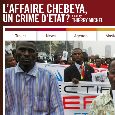
Trailer
News
Agenda
Movi