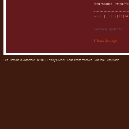
lana rhoades - https://l
««
«
[
...
] |
11
|
12
|
13
|
14
Powered by
SignMe 1.55
haut de page
Les Films de la Passerelle
:: ©2012 Thierry Michel :: Tous droits réservés :: Photo©B.VanMaele