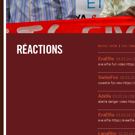
écrire / write
|
lire / rea
EvaElfie
06.03.24 | 
eva elfie full video https
SwitieFox
06.03.24 
sweetie fox new https://s
Adella
03.03.24 | 08
abella danger video https
EvaElfia
03.03.24 | 
eva elfie https://evaelfie
LanaRho
02.03.24 |