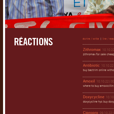
écrire / write
|
lire / rea
Zithromax
10.10.22
zithromax for sale cheap
Antibiotic
10.10.22 
buy bactrim online witho
Amoxil
10.10.22 | 0
where to buy amoxicillin
Doxycycline
10.10
doxycycline hyc buy doxy
Cipropro
09.10.22 |