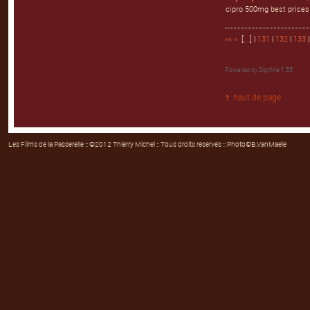
cipro 500mg best prices 
««
«
[
...
] |
131
|
132
|
133
Powered by
SignMe 1.55
haut de page
Les Films de la Passerelle
:: ©2012 Thierry Michel :: Tous droits réservés :: Photo©B.VanMaele