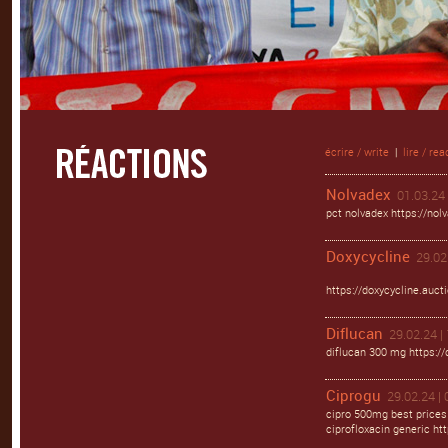
écrire / write
|
lire / rea
Nolvadex
01.03.24 
pct nolvadex https://nol
Doxycycline
29.02
https://doxycycline.auct
Diflucan
29.02.24 |
diflucan 300 mg https://
Ciprogu
29.02.24 | 
cipro 500mg best prices
ciprofloxacin generic htt