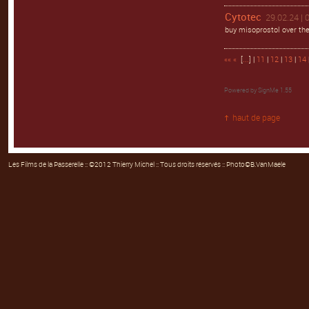
Cytotec
29.02.24 | 
buy misoprostol over the
««
«
[
...
] |
11
|
12
|
13
|
14
Powered by
SignMe 1.55
haut de page
Les Films de la Passerelle
:: ©2012 Thierry Michel :: Tous droits réservés :: Photo©B.VanMaele