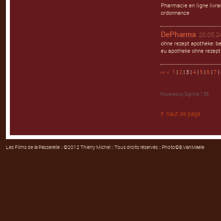
Pharmacie en ligne liv
ordonnance
DePharma
20.05.24
ohne rezept apotheke: b
eu apotheke ohne rezept
««
«
1
|
2
| 3 |
4
|
5
|
6
|
7
|
Powered by
SignMe 1.55
haut de page
Les Films de la Passerelle
:: ©2012 Thierry Michel :: Tous droits réservés :: Photo©B.VanMaele