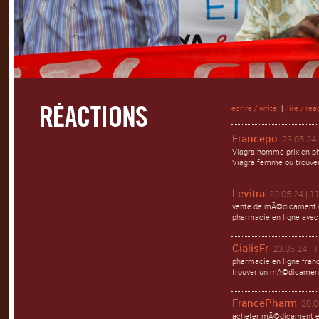
écrire / write
|
lire / rea
Francepo
23.05.24 
Viagra homme prix en ph
Viagra femme ou trouver 
Levitra
23.05.24 | 1
vente de mÃ©dicament en
pharmacie en ligne avec
CialisFr
23.05.24 | 
pharmacie en ligne franc
trouver un mÃ©dicament 
FrancePharm
20.0
acheter mÃ©dicament en 