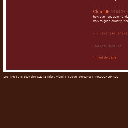
Clomidk
14.04.24 |
how can i get generic cl
how to get clomid withou
««
«
1
|
2
|
3
|
4
|
5
|
6
|
7
|
Powered by
SignMe 1.55
haut de page
Les Films de la Passerelle
:: ©2012 Thierry Michel :: Tous droits réservés :: Photo©B.VanMaele