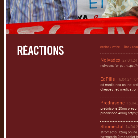
écrire / write
|
lire / rea
Nolvadex
27.04.24 
nolvadex for pct https://
EdPills
16.04.24 | 0
ed medicines online: orde
cheapest ed medication h
Prednisone
15.04.
prednisone 20mg prescri
prednisone 40mg https:/
Stromectol
14.04.2
stromectol 12mg online 
ivermectin 9 mg tablet h