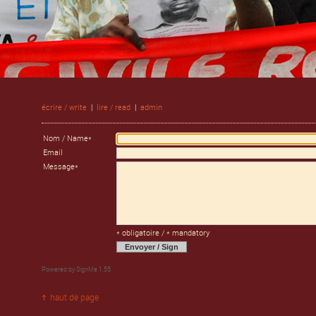
écrire / write
|
lire / read
|
admin
Nom / Name*
Email
Message*
* obligatoire / * mandatory
Powered by
SignMe 1.55
haut de page