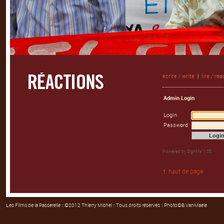
écrire / write
|
lire / rea
Admin Login
Login
Password
Powered by
SignMe 1.55
haut de page
Les Films de la Passerelle
:: ©2012 Thierry Michel :: Tous droits réservés :: Photo©B.VanMaele