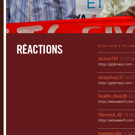
écrire / write
|
lire / rea
Active747
27.07.26 
https://gzzbmepc.com - 
drugshop37
26.07.
https://gzzbmepc.com - 
health_deal28
22.
https://akbweaexfx.com 
StevenA_42
19.05.
https://akbweaexfx.com
haregecafa
12.04.2