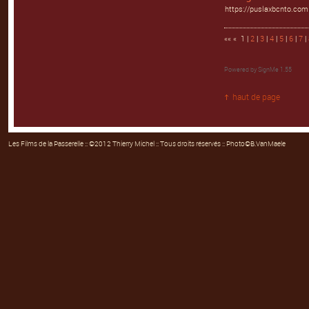
https://puslaxbcnto.com
«« « 1 |
2
|
3
|
4
|
5
|
6
|
7
|
Powered by
SignMe 1.55
haut de page
Les Films de la Passerelle
:: ©2012 Thierry Michel :: Tous droits réservés :: Photo©B.VanMaele