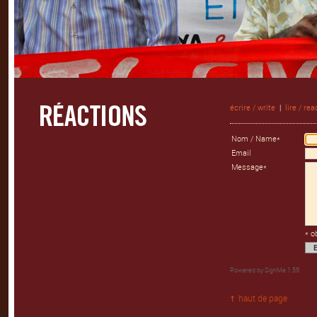
écrire / write
|
lire / rea
Nom / Name*
Email
Message*
* o
Powered by
SignMe 1.55
haut de page