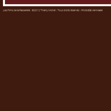
Les Films de la Passerelle
:: ©2012 Thierry Michel :: Tous droits réservés :: Photo©B.VanMaele