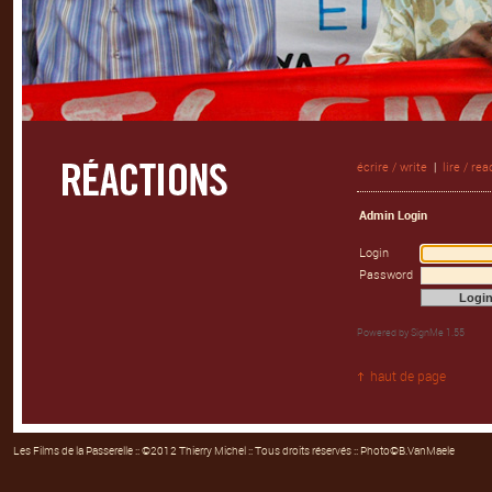
écrire / write
|
lire / rea
Admin Login
Login
Password
Powered by
SignMe 1.55
haut de page
Les Films de la Passerelle
:: ©2012 Thierry Michel :: Tous droits réservés :: Photo©B.VanMaele