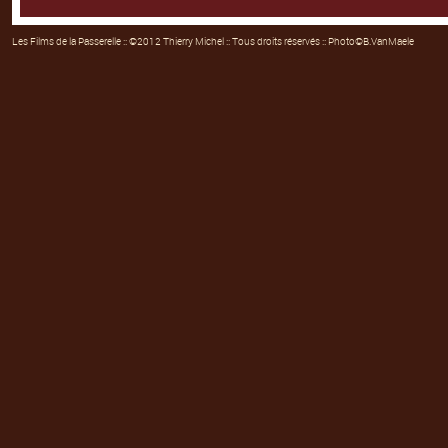
Les Films de la Passerelle
:: ©2012 Thierry Michel :: Tous droits réservés :: Photo©B.VanMaele