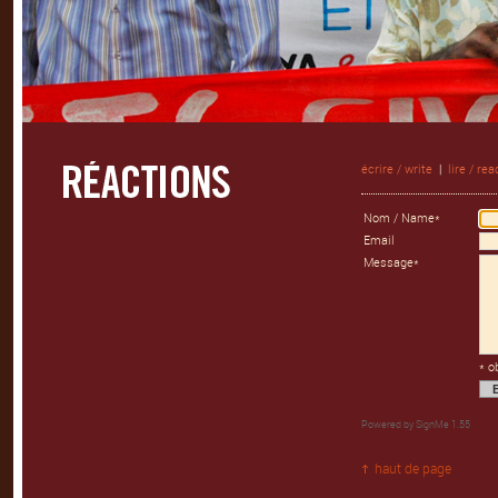
écrire / write
|
lire / rea
Nom / Name*
Email
Message*
* o
Powered by
SignMe 1.55
haut de page