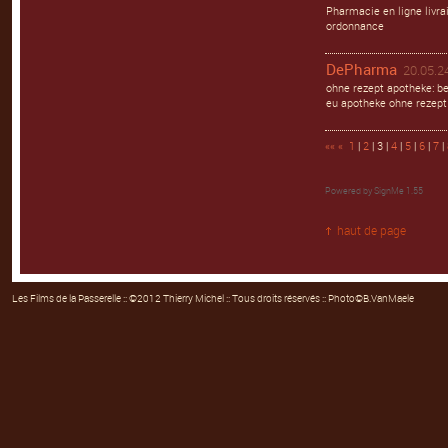
Pharmacie en ligne liv
ordonnance
DePharma
20.05.24
ohne rezept apotheke: b
eu apotheke ohne rezept
««
«
1
|
2
| 3 |
4
|
5
|
6
|
7
|
Powered by
SignMe 1.55
haut de page
Les Films de la Passerelle
:: ©2012 Thierry Michel :: Tous droits réservés :: Photo©B.VanMaele