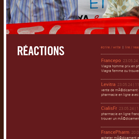
écrire / write
|
lire / rea
Francepo
23.05.24 
Viagra homme prix en ph
Viagra femme ou trouver 
Levitra
23.05.24 | 1
vente de mÃ©dicament en
pharmacie en ligne avec
CialisFr
23.05.24 | 
pharmacie en ligne franc
trouver un mÃ©dicament 
FrancePharm
20.0
acheter mÃ©dicament en 