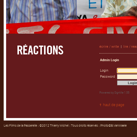
écrire / write
|
lire / rea
Admin Login
Login
Password
Powered by
SignMe 1.55
haut de page
Les Films de la Passerelle
:: ©2012 Thierry Michel :: Tous droits réservés :: Photo©B.VanMaele