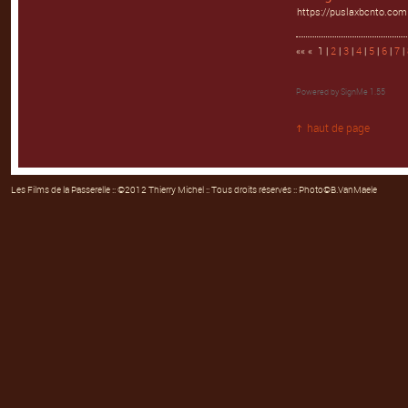
https://puslaxbcnto.com
«« « 1 |
2
|
3
|
4
|
5
|
6
|
7
|
Powered by
SignMe 1.55
haut de page
Les Films de la Passerelle
:: ©2012 Thierry Michel :: Tous droits réservés :: Photo©B.VanMaele