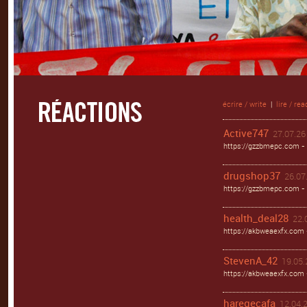
écrire / write
|
lire / rea
Active747
27.07.26 
https://gzzbmepc.com - 
drugshop37
26.07.
https://gzzbmepc.com - 
health_deal28
22.
https://akbweaexfx.com 
StevenA_42
19.05.
https://akbweaexfx.com
haregecafa
12.04.2