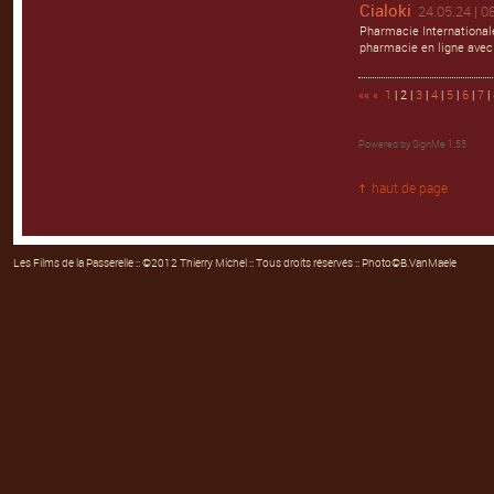
Cialoki
24.05.24 | 0
Pharmacie Internationale
pharmacie en ligne avec
««
«
1
| 2 |
3
|
4
|
5
|
6
|
7
|
Powered by
SignMe 1.55
haut de page
Les Films de la Passerelle
:: ©2012 Thierry Michel :: Tous droits réservés :: Photo©B.VanMaele