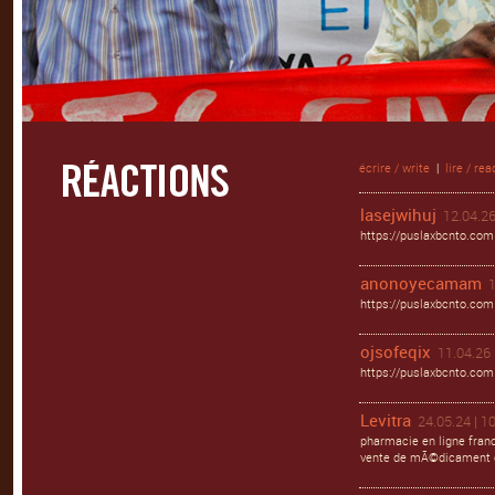
écrire / write
|
lire / rea
lasejwihuj
12.04.26
https://puslaxbcnto.com
anonoyecamam
1
https://puslaxbcnto.com
ojsofeqix
11.04.26 
https://puslaxbcnto.com 
Levitra
24.05.24 | 1
pharmacie en ligne franc
vente de mÃ©dicament e