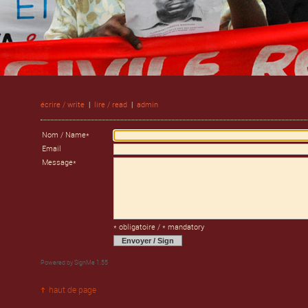
écrire / write
|
lire / read
|
admin
Nom / Name*
Email
Message*
* obligatoire / * mandatory
Powered by
SignMe 1.55
haut de page