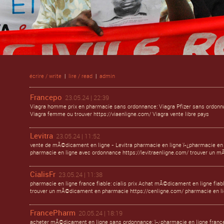
écrire / write
|
lire / read
|
admin
Francepo
23.05.24 | 22:39
Viagra homme prix en pharmacie sans ordonnance: Viagra Pfizer sans ordonna
Viagra femme ou trouver https://viaenligne.com/ Viagra vente libre pays
Levitra
23.05.24 | 11:52
vente de mÃ©dicament en ligne - Levitra pharmacie en ligne ï»¿pharmacie en 
pharmacie en ligne avec ordonnance https://levitraenligne.com/ trouver un
CialisFr
23.05.24 | 11:38
pharmacie en ligne france fiable: cialis prix Achat mÃ©dicament en ligne fiab
trouver un mÃ©dicament en pharmacie https://cenligne.com/ pharmacie en lign
FrancePharm
20.05.24 | 18:19
acheter mÃ©dicament en ligne sans ordonnance: ï»¿pharmacie en ligne france