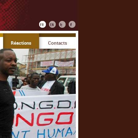
Réactions
Contacts