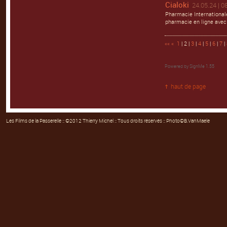
Cialoki
24.05.24 | 0
Pharmacie Internationale
pharmacie en ligne avec
««
«
1
| 2 |
3
|
4
|
5
|
6
|
7
|
Powered by
SignMe 1.55
haut de page
Les Films de la Passerelle
:: ©2012 Thierry Michel :: Tous droits réservés :: Photo©B.VanMaele