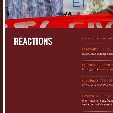
écrire / write
|
lire / rea
lasejwihuj
12.04.26
https://puslaxbcnto.com
anonoyecamam
1
https://puslaxbcnto.com
ojsofeqix
11.04.26 
https://puslaxbcnto.com 
Levitra
24.05.24 | 1
pharmacie en ligne franc
vente de mÃ©dicament e