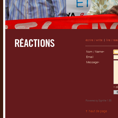
écrire / write
|
lire / rea
Nom / Name*
Email
Message*
* o
Powered by
SignMe 1.55
haut de page