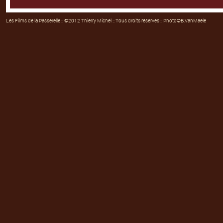
Les Films de la Passerelle
:: ©2012 Thierry Michel :: Tous droits réservés :: Photo©B.VanMaele