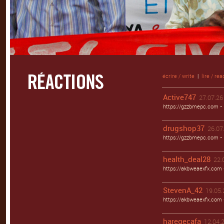
écrire / write
|
lire / rea
Active747
27.07.26 
https://gzzbmepc.com - 
drugshop37
26.07.
https://gzzbmepc.com - 
health_deal28
22.
https://akbweaexfx.com 
StevenA_42
19.05.
https://akbweaexfx.com
haregecafa
12.04.2