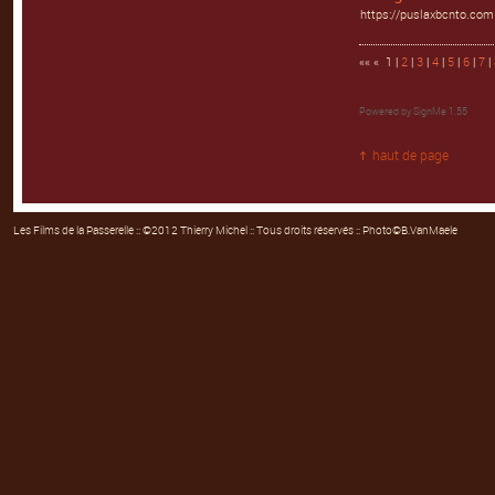
https://puslaxbcnto.com
«« « 1 |
2
|
3
|
4
|
5
|
6
|
7
|
Powered by
SignMe 1.55
haut de page
Les Films de la Passerelle
:: ©2012 Thierry Michel :: Tous droits réservés :: Photo©B.VanMaele