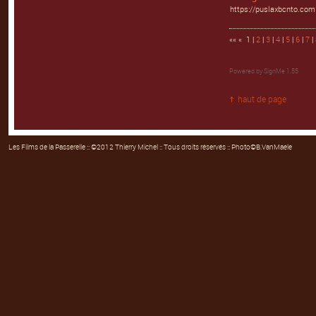
https://puslaxbcnto.com
«« « 1 |
2
|
3
|
4
|
5
|
6
|
7
|
Powered by
SignMe 1.55
haut de page
Les Films de la Passerelle
:: ©2012 Thierry Michel :: Tous droits réservés :: Photo©B.VanMaele