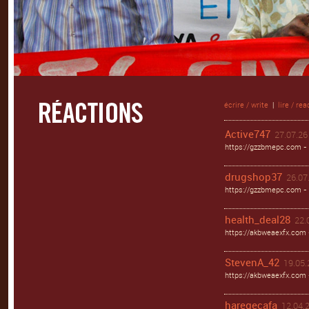
écrire / write
|
lire / rea
Active747
27.07.26 
https://gzzbmepc.com - 
drugshop37
26.07.
https://gzzbmepc.com - 
health_deal28
22.
https://akbweaexfx.com 
StevenA_42
19.05.
https://akbweaexfx.com
haregecafa
12.04.2