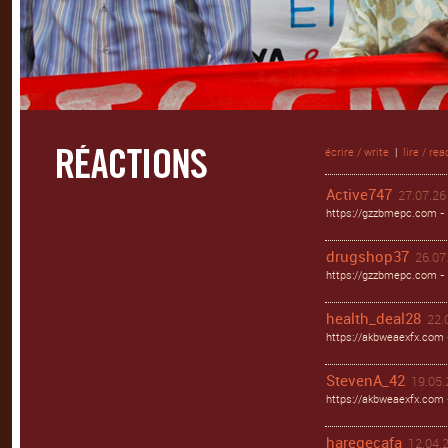
écrire / write
|
lire / rea
Active747
27.07.26 
https://gzzbmepc.com - 
drugshop37
26.07.
https://gzzbmepc.com - 
health_deal28
22.
https://akbweaexfx.com 
StevenA_42
19.05.
https://akbweaexfx.com
haregecafa
12.04.2