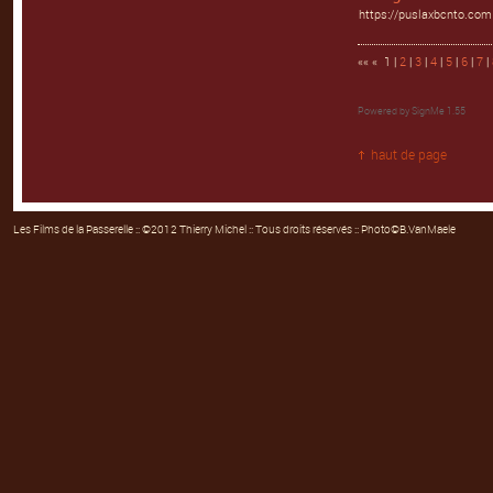
https://puslaxbcnto.com
«« « 1 |
2
|
3
|
4
|
5
|
6
|
7
|
Powered by
SignMe 1.55
haut de page
Les Films de la Passerelle
:: ©2012 Thierry Michel :: Tous droits réservés :: Photo©B.VanMaele