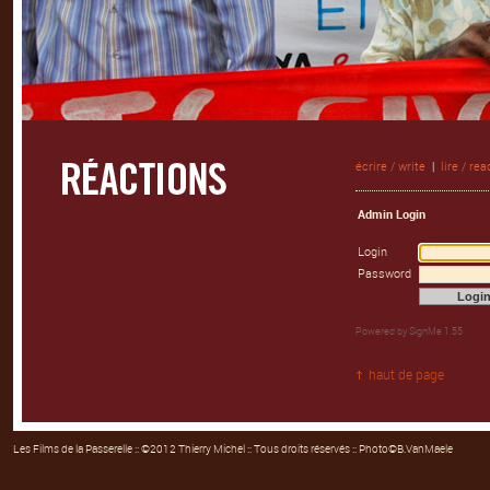
écrire / write
|
lire / rea
Admin Login
Login
Password
Powered by
SignMe 1.55
haut de page
Les Films de la Passerelle
:: ©2012 Thierry Michel :: Tous droits réservés :: Photo©B.VanMaele