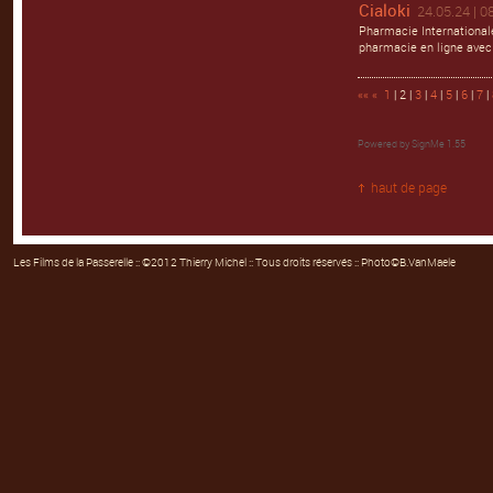
Cialoki
24.05.24 | 0
Pharmacie Internationale
pharmacie en ligne avec
««
«
1
| 2 |
3
|
4
|
5
|
6
|
7
|
Powered by
SignMe 1.55
haut de page
Les Films de la Passerelle
:: ©2012 Thierry Michel :: Tous droits réservés :: Photo©B.VanMaele