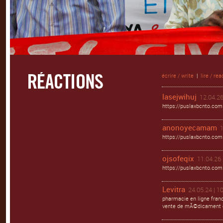
écrire / write
|
lire / rea
lasejwihuj
12.04.26
https://puslaxbcnto.com
anonoyecamam
1
https://puslaxbcnto.com
ojsofeqix
11.04.26 
https://puslaxbcnto.com 
Levitra
24.05.24 | 1
pharmacie en ligne franc
vente de mÃ©dicament e