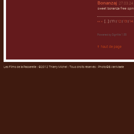
Bonanzaj
27.03.24 
sweet bonanza free spin
««
«
[
...
] | 11 |
12
|
13
|
14
Powered by
SignMe 1.55
haut de page
Les Films de la Passerelle
:: ©2012 Thierry Michel :: Tous droits réservés :: Photo©B.VanMaele