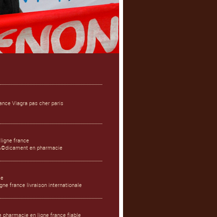
nce Viagra pas cher paris
ligne france
 mÃ©dicament en pharmacie
le
e france livraison internationale
 pharmacie en ligne france fiable