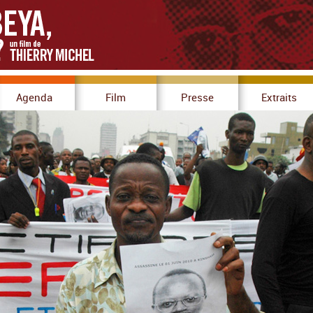
Agenda
Film
Presse
Extraits