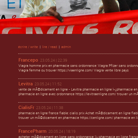
écrire / write
|
lire / read
|
admin
Francepo
23.05.24 | 22:39
Viagra homme prix en pharmacie sans ordonnance: Viagra Pfizer sans ordonna
Viagra femme ou trouver https://viaenligne.com/ Viagra vente libre pays
Levitra
23.05.24 | 11:52
vente de mÃ©dicament en ligne - Levitra pharmacie en ligne ï»¿pharmacie en 
pharmacie en ligne avec ordonnance https://levitraenligne.com/ trouver un
CialisFr
23.05.24 | 11:38
pharmacie en ligne france fiable: cialis prix Achat mÃ©dicament en ligne fiab
trouver un mÃ©dicament en pharmacie https://cenligne.com/ pharmacie en lign
FrancePharm
20.05.24 | 18:19
acheter mÃ©dicament en ligne sans ordonnance: ï»¿pharmacie en ligne france