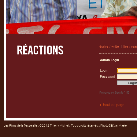
écrire / write
|
lire / rea
Admin Login
Login
Password
Powered by
SignMe 1.55
haut de page
Les Films de la Passerelle
:: ©2012 Thierry Michel :: Tous droits réservés :: Photo©B.VanMaele