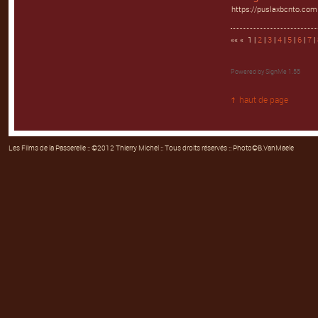
https://puslaxbcnto.com
«« « 1 |
2
|
3
|
4
|
5
|
6
|
7
|
Powered by
SignMe 1.55
haut de page
Les Films de la Passerelle
:: ©2012 Thierry Michel :: Tous droits réservés :: Photo©B.VanMaele