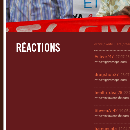
écrire / write
|
lire / rea
Active747
27.07.26 
https://gzzbmepc.com - 
drugshop37
26.07.
https://gzzbmepc.com - 
health_deal28
22.
https://akbweaexfx.com 
StevenA_42
19.05.
https://akbweaexfx.com
haregecafa
12.04.2