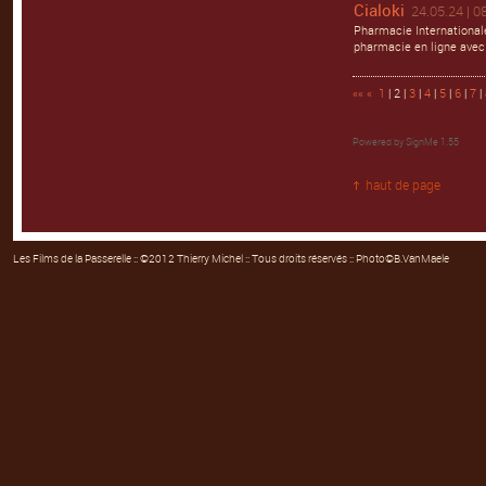
Cialoki
24.05.24 | 0
Pharmacie Internationale
pharmacie en ligne avec
««
«
1
| 2 |
3
|
4
|
5
|
6
|
7
|
Powered by
SignMe 1.55
haut de page
Les Films de la Passerelle
:: ©2012 Thierry Michel :: Tous droits réservés :: Photo©B.VanMaele