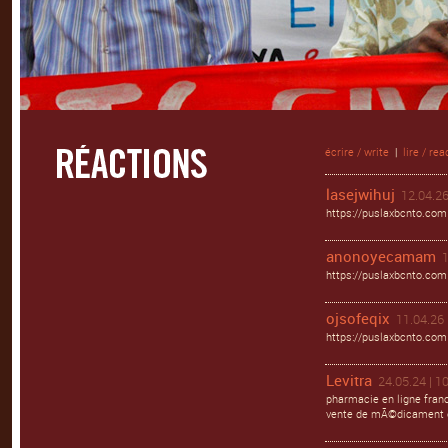
écrire / write
|
lire / rea
lasejwihuj
12.04.26
https://puslaxbcnto.com
anonoyecamam
1
https://puslaxbcnto.com
ojsofeqix
11.04.26 
https://puslaxbcnto.com 
Levitra
24.05.24 | 1
pharmacie en ligne franc
vente de mÃ©dicament e