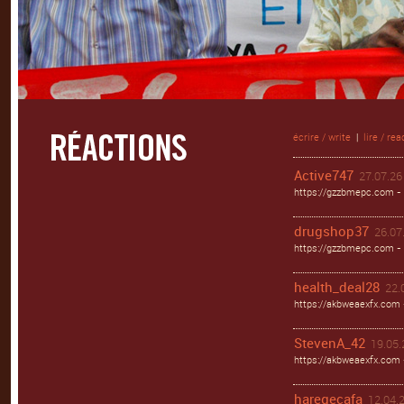
écrire / write
|
lire / rea
Active747
27.07.26 
https://gzzbmepc.com - 
drugshop37
26.07.
https://gzzbmepc.com - 
health_deal28
22.
https://akbweaexfx.com 
StevenA_42
19.05.
https://akbweaexfx.com
haregecafa
12.04.2