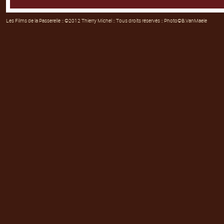
Les Films de la Passerelle
:: ©2012 Thierry Michel :: Tous droits réservés :: Photo©B.VanMaele