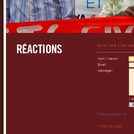
écrire / write
|
lire / rea
Nom / Name*
Email
Message*
* o
Powered by
SignMe 1.55
haut de page