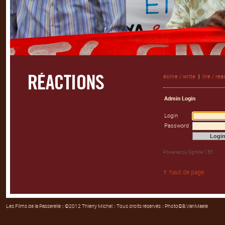
écrire / write
|
lire / rea
Admin Login
Login
Password
Powered by
SignMe 1.55
haut de page
Les Films de la Passerelle
:: ©2012 Thierry Michel :: Tous droits réservés :: Photo©B.VanMaele