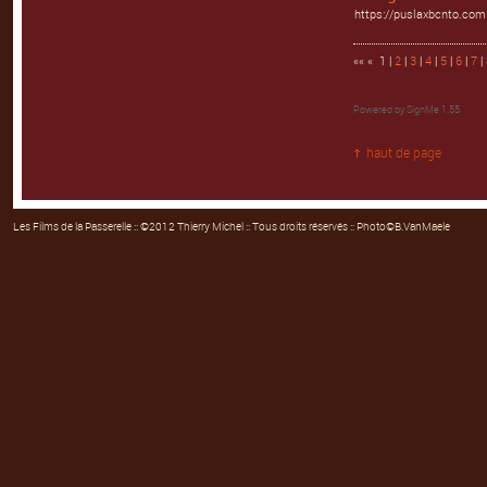
https://puslaxbcnto.com
«« « 1 |
2
|
3
|
4
|
5
|
6
|
7
|
Powered by
SignMe 1.55
haut de page
Les Films de la Passerelle
:: ©2012 Thierry Michel :: Tous droits réservés :: Photo©B.VanMaele