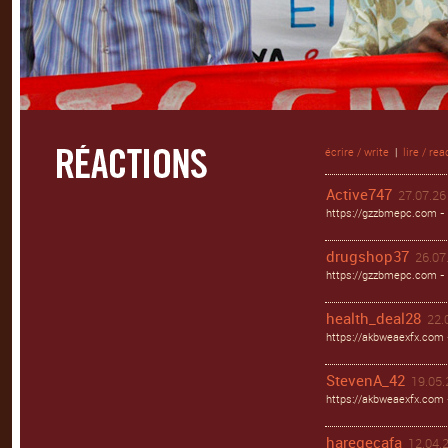
écrire / write
|
lire / rea
Active747
27.07.26 
https://gzzbmepc.com - 
drugshop37
26.07.
https://gzzbmepc.com - 
health_deal28
22.
https://akbweaexfx.com 
StevenA_42
19.05.
https://akbweaexfx.com
haregecafa
12.04.2