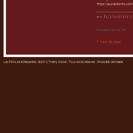
https://puslaxbcnto.com
«« « 1 |
2
|
3
|
4
|
5
|
6
|
7
|
Powered by
SignMe 1.55
haut de page
Les Films de la Passerelle
:: ©2012 Thierry Michel :: Tous droits réservés :: Photo©B.VanMaele