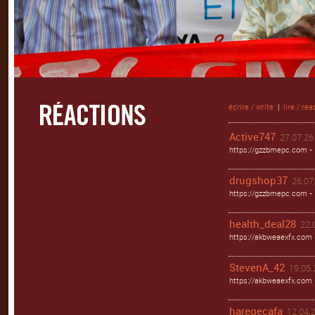
écrire / write
|
lire / rea
Active747
27.07.26 
https://gzzbmepc.com - 
drugshop37
26.07.
https://gzzbmepc.com - 
health_deal28
22.
https://akbweaexfx.com 
StevenA_42
19.05.
https://akbweaexfx.com
haregecafa
12.04.2